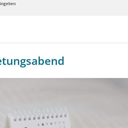
eingeben
etungsabend