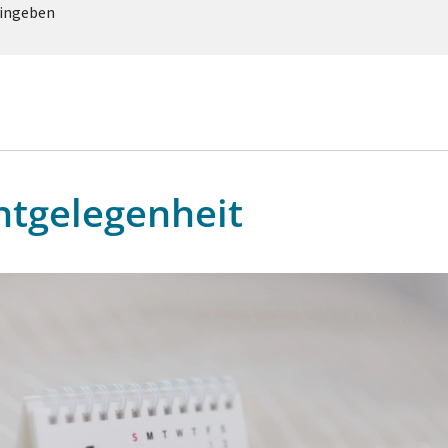
eingeben
htgelegenheit