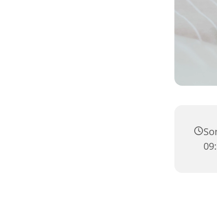
Son
09