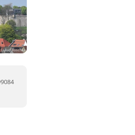
 Lukas Roschka
99084