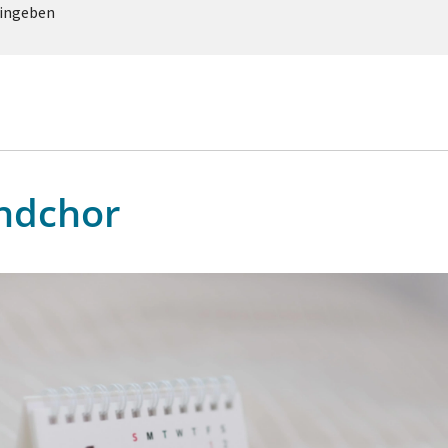
eingeben
ndchor