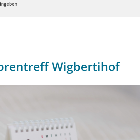
eingeben
orentreff Wigbertihof