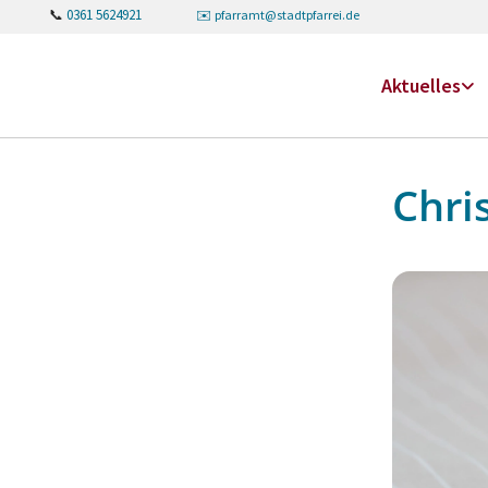
📞
0361 5624921
✉️
pfarramt@stadtpfarrei.de
Aktuelles
Chri