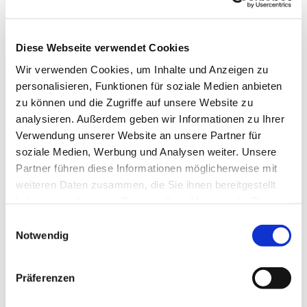
Mitglieder)
Geborene Mitglieder:
Diese Webseite verwendet Cookies
Wir verwenden Cookies, um Inhalte und Anzeigen zu
Domvikar Bernhard Drapatz
personalisieren, Funktionen für soziale Medien anbieten
Pfr. Christian Gellrich
zu können und die Zugriffe auf unsere Website zu
Pfr. Andreas Friedel
analysieren. Außerdem geben wir Informationen zu Ihrer
Pfr. Michael Neudert
Verwendung unserer Website an unsere Partner für
Gemeindereferent Stephan Rhode
soziale Medien, Werbung und Analysen weiter. Unsere
Diakon Matthias Burkert
Partner führen diese Informationen möglicherweise mit
weiteren Daten zusammen, die Sie ihnen bereitgestellt
Sie erreichen den Pfarreirat unter folgender Email-
haben oder die sie im Rahmen Ihrer Nutzung der Dienste
Adresse:
gesammelt haben.
Einwilligungsauswahl
pfarreirat@stadtpfarrei.de
Notwendig
Präferenzen