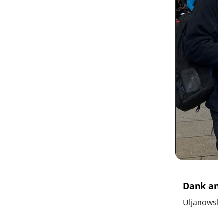
Dank an
Uljanows