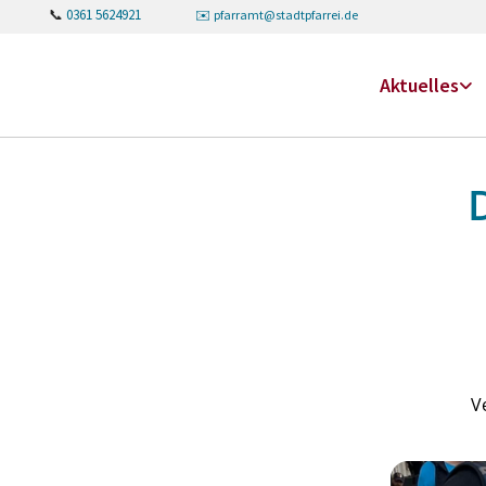
📞
0361 5624921
✉️
pfarramt@stadtpfarrei.de
Aktuelles
V