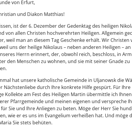
unde von Erfurt,
hristian und Diakon Matthias!
issen, ist der 6. Dezember der Gedenktag des heiligen Nikol
nd von allen Christen hochverehrten Heiligen. Allgemein ge
r, weil man an diesem Tag Geschenke erhält. Wir Christen
 weil uns der heilige Nikolaus – neben anderen Heiligen – an
unseres Herrn erinnert, der, obwohl reich, beschloss, in Arm
ter den Menschen zu wohnen, und sie mit seiner Gnade zu
en.
inmal hat unsere katholische Gemeinde in Uljanowsk die 
r Nächstenliebe durch Ihre konkrete Hilfe gespürt. Für Ihre
e Kollekte am Fest des Heiligen Martin übermittle ich Ihne
erer Pfarrgemeinde und meinen eigenen und verspreche Ih
 für Sie und Ihre Anliegen zu beten. Möge der Herr Sie hund
n, wie er es uns im Evangelium verheißen hat. Und möge di
Maria Sie stets behüten.