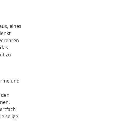
aus, eines
denkt
 verehren
 das
ut zu
Wärme und
n den
nen,
ertfach
e selige