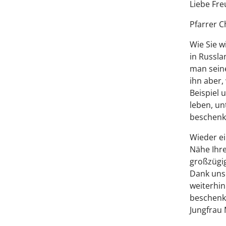
Liebe Fre
Pfarrer C
Wie Sie w
in Russla
man seine
ihn aber,
Beispiel 
leben, un
beschenk
Wieder e
Nähe Ihre
großzügig
Dank uns
weiterhin
beschenke
Jungfrau 