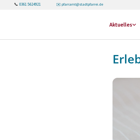
📞
0361 5624921
✉️
pfarramt@stadtpfarrei.de
Aktuelles
Erle