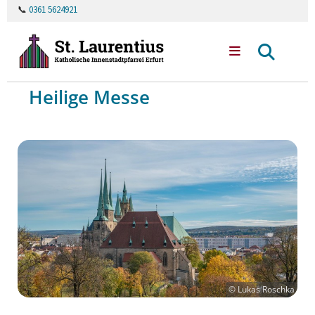
📞
0361 5624921
Heilige Messe
© Lukas Roschka