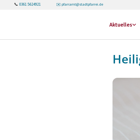
📞
0361 5624921
✉️
pfarramt@stadtpfarrei.de
Aktuelles
Heil