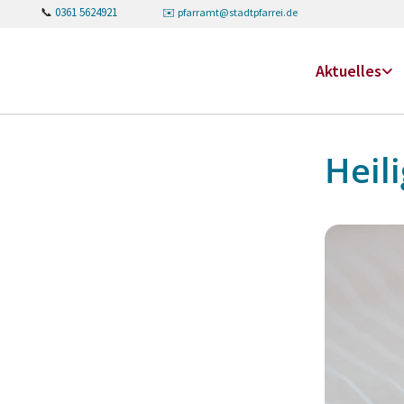
📞
0361 5624921
✉️
pfarramt@stadtpfarrei.de
Aktuelles
Heil