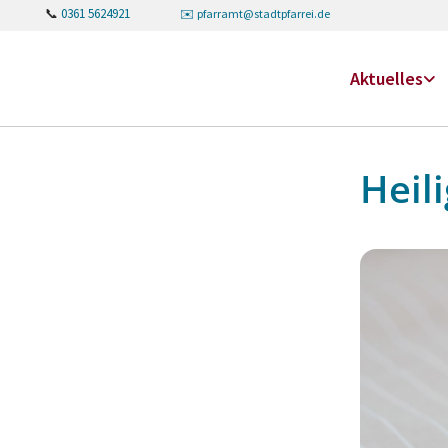
📞
0361 5624921
✉️
pfarramt@stadtpfarrei.de
Aktuelles
Heil