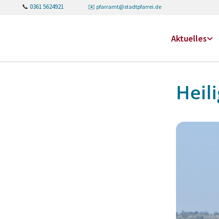
📞
0361 5624921
✉️
pfarramt@stadtpfarrei.de
Aktuelles
Heil