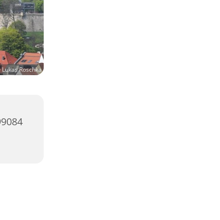
 Lukas Roschka
99084