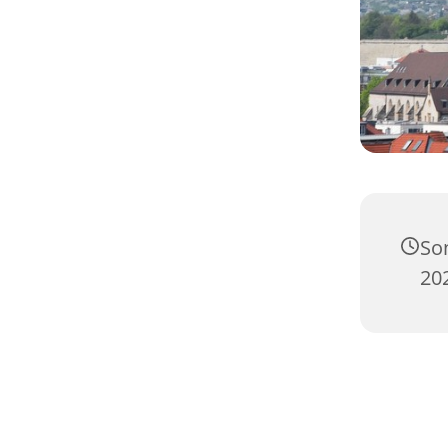
So
20