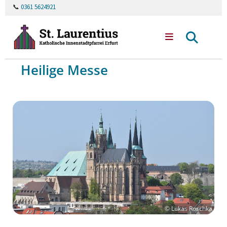
📞
0361 5624921
Heilige Messe
© Lukas Roschka