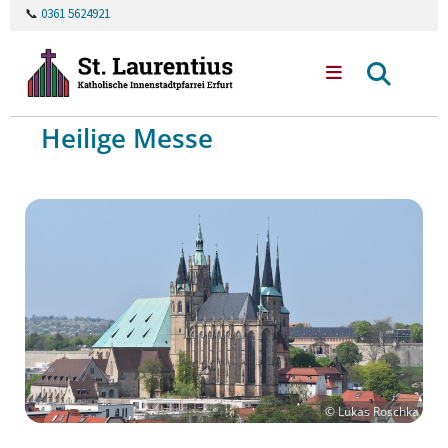
📞
0361 5624921
Heilige Messe
© Lukas Roschka