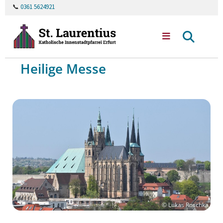
📞
0361 5624921
Heilige Messe
© Lukas Roschka