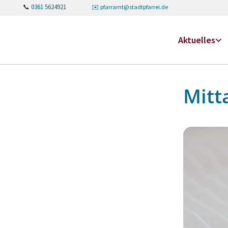
📞
0361 5624921
✉️
pfarramt@stadtpfarrei.de
Aktuelles
Mitt