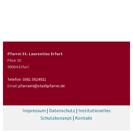
Pfarrei St. Laurentius Erfurt
Pilse 30
99084 Erfurt
Telefon:
0361 5624921
Email:
pfarramt@stadtpfarrei.de
Impressum
|
Datenschutz
|
Institutionelles
Schutzkonzept
|
Kontakt