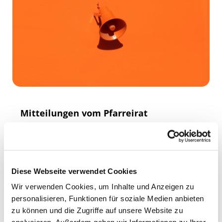
Mitteilungen vom Pfarreirat
Der Pfarreirat hat beschlossen, dass in diesem
Jahr an Heiligabend die Christmetten in Kirchen
St. Crucis, St. Georg, St. Martini und St. Nicolai-
Jacobi (Schottenkirche) gefeiert werden.
Diese Webseite verwendet Cookies
Ebenso werden wir im nächsten Jahr in diesen
Wir verwenden Cookies, um Inhalte und Anzeigen zu
vier Kirchen die Patronatsfeste im größeren
personalisieren, Funktionen für soziale Medien anbieten
Rahmen als unsere Pfarreifeste feiern.
zu können und die Zugriffe auf unsere Website zu