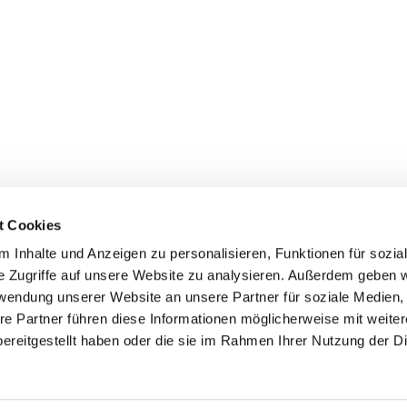
t Cookies
 Inhalte und Anzeigen zu personalisieren, Funktionen für sozia
e Zugriffe auf unsere Website zu analysieren. Außerdem geben w
rwendung unserer Website an unsere Partner für soziale Medien
0361 5624921
Kirchen in der Erfurter Innens
arramt@stadtpfarrei.de
re Partner führen diese Informationen möglicherweise mit weite
Hochzeit in Erfurt
ereitgestellt haben oder die sie im Rahmen Ihrer Nutzung der D
Ehrenamtlich aktiv werden