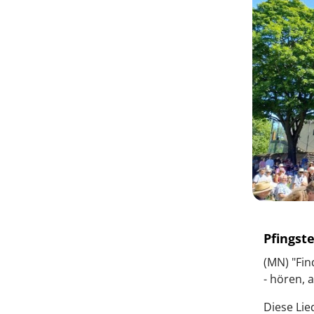
Pfingst
(MN) "Fin
- hören, 
Diese Lie