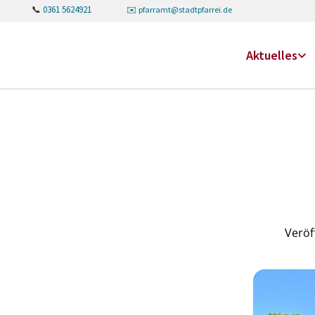
📞
0361 5624921
✉️
pfarramt@stadtpfarrei.de
Aktuelles
Veröf