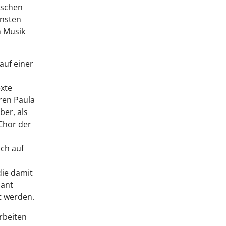
nschen
ensten
n Musik
auf einer
exte
ren Paula
er, als
-Chor der
ch auf
die damit
hant
t werden.
rbeiten