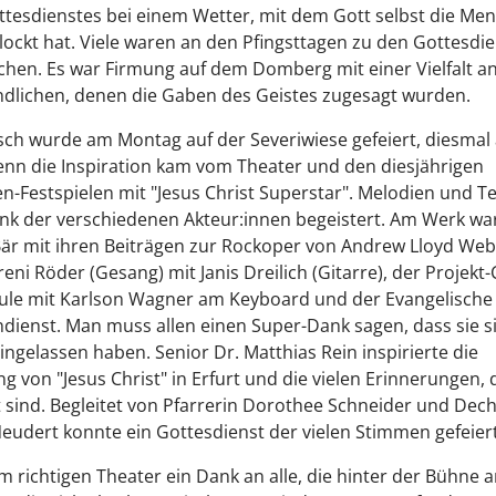
ttesdienstes bei einem Wetter, mit dem Gott selbst die Me
ockt hat. Viele waren an den Pfingsttagen zu den Gottesdi
hen. Es war Firmung auf dem Domberg mit einer Vielfalt a
dlichen, denen die Gaben des Geistes zugesagt wurden.
h wurde am Montag auf der Severiwiese gefeiert, diesmal 
nn die Inspiration kam vom Theater und den diesjährigen
-Festspielen mit "Jesus Christ Superstar". Melodien und T
nk der verschiedenen Akteur:innen begeistert. Am Werk wa
är mit ihren Beiträgen zur Rockoper von Andrew Lloyd Webb
Vreni Röder (Gesang) mit Janis Dreilich (Gitarre), der Projekt
ule mit Karlson Wagner am Keyboard und der Evangelische
ienst. Man muss allen einen Super-Dank sagen, dass sie si
eingelassen haben. Senior Dr. Matthias Rein inspirierte die
g von "Jesus Christ" in Erfurt und die vielen Erinnerungen, 
 sind. Begleitet von Pfarrerin Dorothee Schneider und Dec
eudert konnte ein Gottesdienst der vielen Stimmen gefeier
m richtigen Theater ein Dank an alle, die hinter der Bühne a