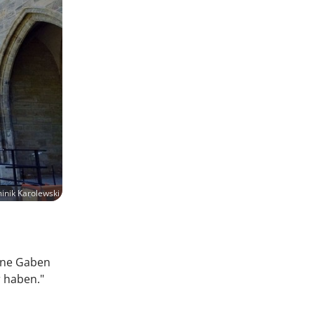
nik Karolewski
ine Gaben
r haben."