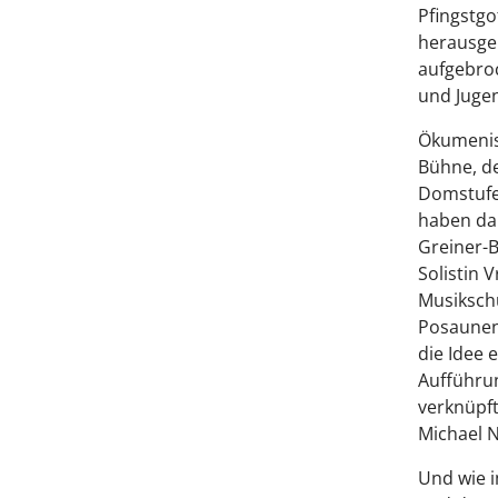
Pfingstgo
herausgel
aufgebroc
und Jugen
Ökumenisc
Bühne, de
Domstufen
haben da
Greiner-B
Solistin 
Musiksch
Posaunend
die Idee 
Aufführun
verknüpft
Michael N
Und wie i