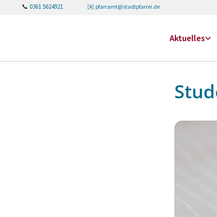
📞
0361 5624921
✉️
pfarramt@stadtpfarrei.de
Aktuelles
Stud