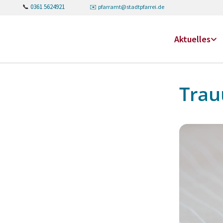
📞
0361 5624921
✉️
pfarramt@stadtpfarrei.de
Aktuelles
Trau