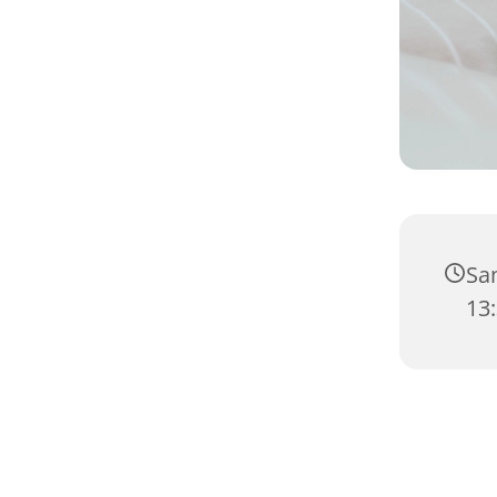
Sam
13