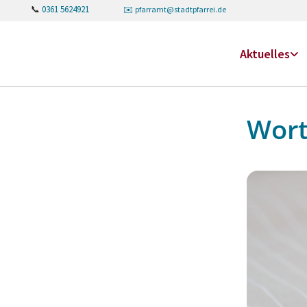
📞
0361 5624921
✉️
pfarramt@stadtpfarrei.de
Aktuelles
Wort