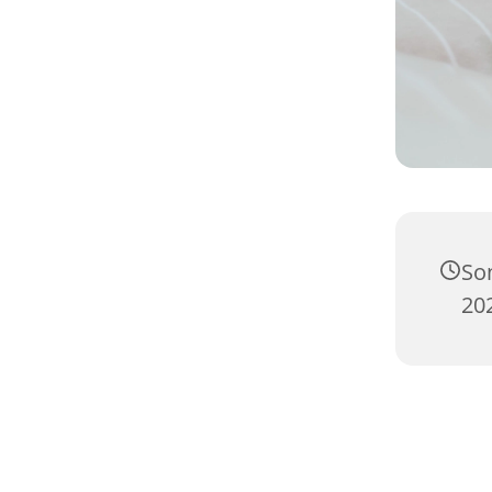
So
20