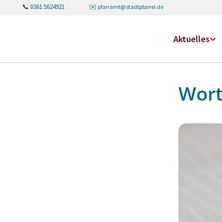
📞
0361 5624921
✉️
pfarramt@stadtpfarrei.de
Aktuelles
Wort